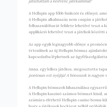
játszhattam a kedvenc játékaimmal!”
A Hellspin app főbb funkciói és előnyei, am
A Hellspin alkalmazás nem csupán a játéko
felhasználóbarát felülete lehetővé teszi a
applikáció lehetővé teszi a játékok közötti
Az app egyik legnagyobb előnye a promóci
értesülnek az új Hellspin bónusz ajánlatok
kapcsolatba léphetnek az ügyfélszolgálatta
Anna, egy lelkes játékos, megosztotta tapa
pontosan ezt nyújtja! A bónuszok is nagyon 
A Hellspin bónuszok kihasználása egyszer
A Hellspin kaszinó számos bónuszt kínál, 
számára elérhető Hellspin casino bonus kü
hogy a játékosok kockázat nélkül próbálják 