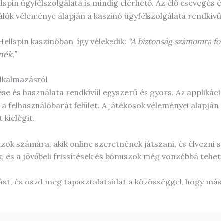
spin ügyfélszolgálata is mindig elérhető. Az élő csevegés
álók véleménye alapján a kaszinó ügyfélszolgálata rendkívül
Hellspin kaszinóban, így vélekedik:
“A biztonság számomra fon
nék.”
alkalmazásról
ése és használata rendkívül egyszerű és gyors. Az applikáci
 a felhasználóbarát felület. A játékosok véleményei alapján
kielégít.
azok számára, akik online szeretnének játszani, és élvezni
k, és a jövőbeli frissítések és bónuszok még vonzóbbá tehet
zást, és oszd meg tapasztalataidat a közösséggel, hogy más