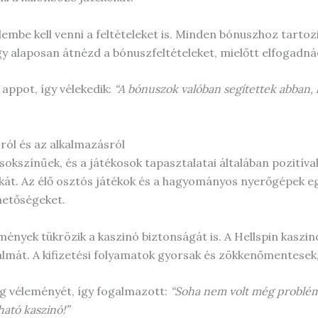
embe kell venni a feltételeket is. Minden bónuszhoz tarto
hogy alaposan átnézd a bónuszfeltételeket, mielőtt elfogadná
 appot, így vélekedik:
“A bónuszok valóban segítettek abban, 
ról és az alkalmazásról
okszínűek, és a játékosok tapasztalatai általában pozitíva
ékát. Az élő osztós játékok és a hagyományos nyerőgépek 
hetőségeket.
mények tükrözik a kaszinó biztonságát is. A Hellspin kasz
almát. A kifizetési folyamatok gyorsak és zökkenőmentesek,
g véleményét, így fogalmazott:
“Soha nem volt még problémám
ató kaszinó!”