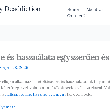
y Deaddiction
Home
About Us
Contact Us
ése és használata egyszerűen é
/
April 28, 2026
Hellspin alkalmazás letöltésének és használatának folyama
 lehetőségeivel, valamint a játékok széles választékával. V
k a
hellspin online kaszinó vélemény
keretein belül.
folyamata