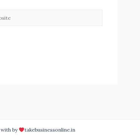
ite
 with by
takebusinessonline.in