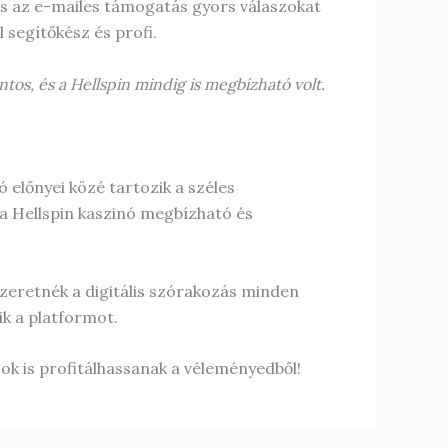
 és az e-mailes támogatás gyors válaszokat
 segítőkész és profi.
tos, és a Hellspin mindig is megbízható volt.
ó előnyei közé tartozik a széles
 a Hellspin kaszinó megbízható és
 szeretnék a digitális szórakozás minden
ik a platformot.
ok is profitálhassanak a véleményedből!