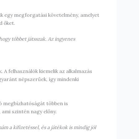
zik egy megforgatási követelmény, amelyet
d őket.
hogy többet játsszak. Az ingyenes
k. A felhasználók kiemelik az alkalmazás
egyaránt népszerűek, így mindenki
inó megbízhatóságát többen is
 ami szintén nagy előny.
 a kifizetéssel, és a játékok is mindig jól