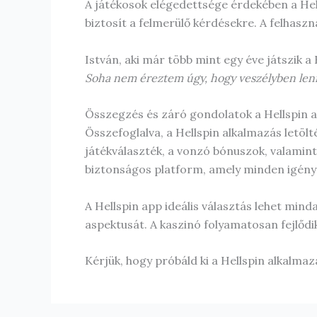
A játékosok elégedettsége érdekében a Hell
biztosít a felmerülő kérdésekre. A felhaszn
István, aki már több mint egy éve játszik a 
Soha nem éreztem úgy, hogy veszélyben len
Összegzés és záró gondolatok a Hellspin 
Összefoglalva, a Hellspin alkalmazás letölt
játékválaszték, a vonzó bónuszok, valamint
biztonságos platform, amely minden igényt 
A Hellspin app ideális választás lehet mind
aspektusát. A kaszinó folyamatosan fejlődi
Kérjük, hogy próbáld ki a Hellspin alkalma