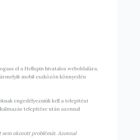
ogass el a Hellspin hivatalos weboldalára,
y bármelyik mobil eszközön könnyedén
knak engedélyezniük kell a telepítést
alkalmazás telepítése után azonnal
mat sem okozott problémát. Azonnal