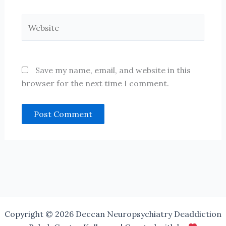
Website
Save my name, email, and website in this
browser for the next time I comment.
Copyright © 2026 Deccan Neuropsychiatry Deaddiction