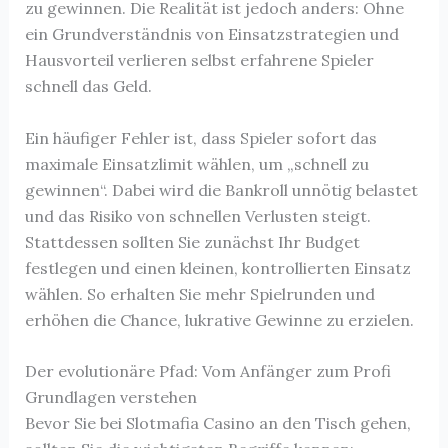
zu gewinnen. Die Realität ist jedoch anders: Ohne
ein Grundverständnis von Einsatzstrategien und
Hausvorteil verlieren selbst erfahrene Spieler
schnell das Geld.
Ein häufiger Fehler ist, dass Spieler sofort das
maximale Einsatzlimit wählen, um „schnell zu
gewinnen“. Dabei wird die Bankroll unnötig belastet
und das Risiko von schnellen Verlusten steigt.
Stattdessen sollten Sie zunächst Ihr Budget
festlegen und einen kleinen, kontrollierten Einsatz
wählen. So erhalten Sie mehr Spielrunden und
erhöhen die Chance, lukrative Gewinne zu erzielen.
Der evolutionäre Pfad: Vom Anfänger zum Profi
Grundlagen verstehen
Bevor Sie bei Slotmafia Casino an den Tisch gehen,