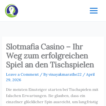
Skip
to
content
Slotmafia Casino – Ihr
Weg zum erfolgreichen
Spiel an den Tischspielen
Leave a Comment
/ By
vinayakmarathe22
/
April
29, 2026
Die meisten Einsteiger starten bei Tischspielen mit
falschen Erwartungen. Sie glauben, dass ein
einzelner glücklicher Spin ausreicht, um langfristig