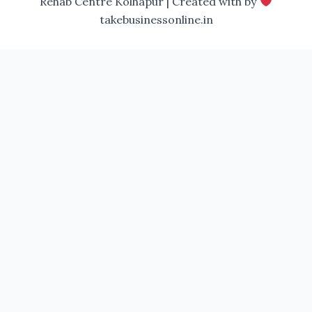
Rehab Centre Kolhapur | Created with by
takebusinessonline.in