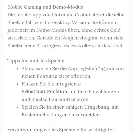
Mobile Gaming und Demo‑Modus
Die mobile App von Slotmafia Casino bietet dieselbe
Spielvielfalt wie die Desktop‑Version. Sie können
jederzeit im Demo‑Modus üben, ohne echtes Geld
zu riskieren. Gerade zu Neujahrsbeginn, wenn viele
Spieler neue Strategien testen wollen, ist das ideal.
Tipps für mobiles Spielen
Aktualisieren Sie die App regelmäßig, um von
neuen Features zu profitieren.
Nutzen Sie die integrierte
Selbstlimit‑Funktion
, um Ihre Einzahlungen
und Spielzeit zu kontrollieren.
Spielen Sie in einer ruhigen Umgebung, um
Fehlentscheidungen zu vermeiden.
Verantwortungsvolles Spielen – Ihr wichtigster