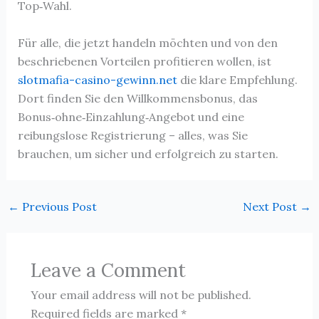
Top‑Wahl.
Für alle, die jetzt handeln möchten und von den
beschriebenen Vorteilen profitieren wollen, ist
slotmafia-casino-gewinn.net
die klare Empfehlung.
Dort finden Sie den Willkommensbonus, das
Bonus‑ohne‑Einzahlung‑Angebot und eine
reibungslose Registrierung – alles, was Sie
brauchen, um sicher und erfolgreich zu starten.
←
Previous Post
Next Post
→
Leave a Comment
Your email address will not be published.
Required fields are marked
*