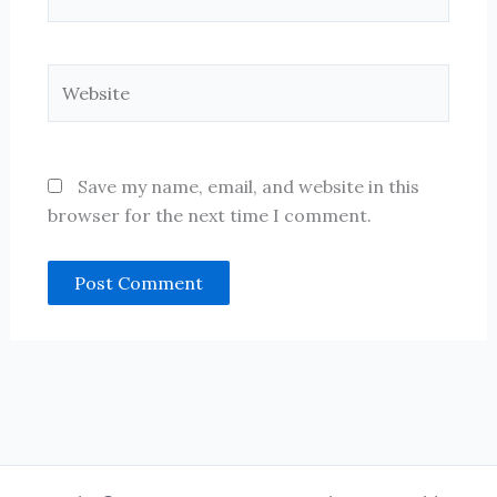
Website
Save my name, email, and website in this
browser for the next time I comment.