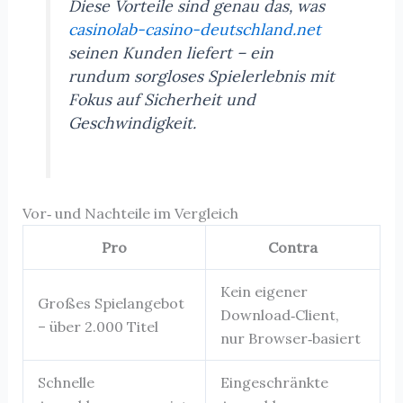
Diese Vorteile sind genau das, was
casinolab-casino-deutschland.net
seinen Kunden liefert – ein
rundum sorgloses Spielerlebnis mit
Fokus auf Sicherheit und
Geschwindigkeit.
Vor‑ und Nachteile im Vergleich
Pro
Contra
Kein eigener
Großes Spielangebot
Download‑Client,
– über 2.000 Titel
nur Browser‑basiert
Schnelle
Eingeschränkte