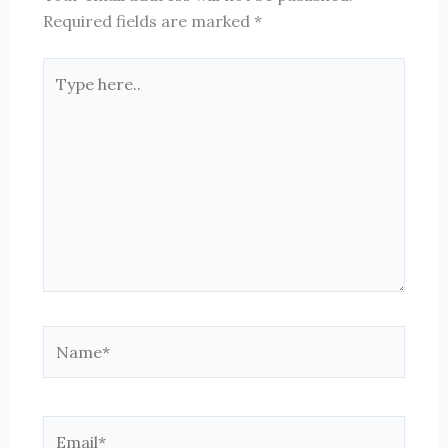
Required fields are marked
*
Type
here..
Name*
Email*