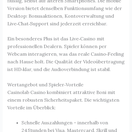
flüssig, selbst auf älteren Smartphones. Die mobile
Version bietet denselben Funktionsumfang wie der
Desktop: Bonusaktionen, Kontoverwaltung und
Live‑Chat‑Support sind jederzeit erreichbar.
Ein besonderes Plus ist das Live‑Casino mit
professionellen Dealern. Spieler können per
Webcam interagieren, was das reale Casino‑Feeling
nach Hause holt. Die Qualität der Videoübertragung
ist HD‑klar, und die Audioverbindung ist stabil.
Wertangebot und Spieler‑Vorteile
Casinolab Casino kombiniert attraktive Boni mit
einem robusten Sicherheitspaket. Die wichtigsten
Vorteile im Überblick:
Schnelle Auszahlungen – innerhalb von
24 Stunden bei Visa, Mastercard, Skrill und