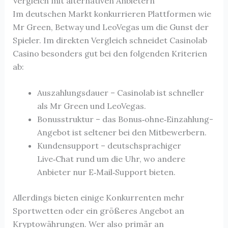
Vergleich mit alternativen Anbietern
Im deutschen Markt konkurrieren Plattformen wie
Mr Green, Betway und LeoVegas um die Gunst der
Spieler. Im direkten Vergleich schneidet Casinolab
Casino besonders gut bei den folgenden Kriterien
ab:
Auszahlungsdauer – Casinolab ist schneller
als Mr Green und LeoVegas.
Bonusstruktur – das Bonus‑ohne‑Einzahlung-
Angebot ist seltener bei den Mitbewerbern.
Kundensupport – deutschsprachiger
Live‑Chat rund um die Uhr, wo andere
Anbieter nur E‑Mail‑Support bieten.
Allerdings bieten einige Konkurrenten mehr
Sportwetten oder ein größeres Angebot an
Kryptowährungen. Wer also primär an