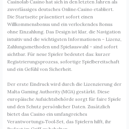
Casinolab Casino hat sich in den letzten Jahren als
zuverlässiges deutsches Online‑Casino etabliert.
Die Startseite präsentiert sofort einen
Willkommensbonus und ein verlockendes Bonus
ohne Einzahlung. Das Design ist klar, die Navigation
intuitiv und die wichtigsten Informationen – Lizenz,
Zahlungsmethoden und Spielauswahl – sind sofort
sichtbar. Für neue Spieler bedeutet das: kurzer
Registrierungsprozess, sofortige Spielbereitschaft
und ein Gefühl von Sicherheit.
Der erste Eindruck wird durch die Lizenzierung der
Malta Gaming Authority (MGA) gestärkt. Diese
europäische Aufsichtsbehörde sorgt für faire Spiele
und den Schutz persönlicher Daten. Zusätzlich
bietet das Casino ein umfangreiches
Verantwortungs‑Tool‑Set, das Spielern hilft, ihr
Budget im Griff zu behalten.