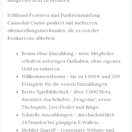
Schlüssel‑Features und Funktionsumfang
Casinolab Casino punktet mit mehreren
Alleinstellungsmerkmalen, die es von der
Konkurrenz abheben:
Bonus ohne Einzahlung – neue Mitglieder
erhalten sofortiges Guthaben, ohne eigenes
Geld zu riskieren.
Willkommensbonus – bis zu 1.000 € und 200
Freispiele für die ersten Einzahlungen.
Breite Spielbibliothek – über 2.000 Slots,
darunter das beliebte „Dragonia“, sowie
Tischspiele, Live‑Dealer und Bingo.
Schnelle Auszahlungen – durchschnittlich
24 Stunden bei gängigen E‑Wallets.
Mobiler Zugriff – responsive Website und