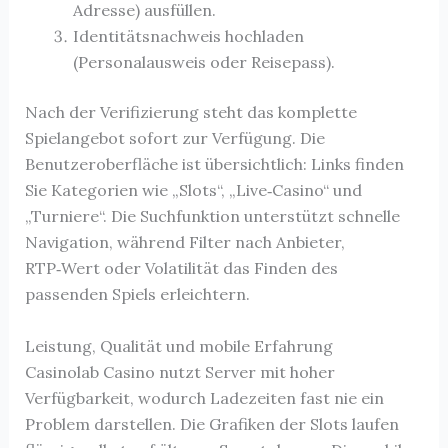
Adresse) ausfüllen.
Identitätsnachweis hochladen
(Personalausweis oder Reisepass).
Nach der Verifizierung steht das komplette
Spielangebot sofort zur Verfügung. Die
Benutzeroberfläche ist übersichtlich: Links finden
Sie Kategorien wie „Slots“, „Live‑Casino“ und
„Turniere“. Die Suchfunktion unterstützt schnelle
Navigation, während Filter nach Anbieter,
RTP‑Wert oder Volatilität das Finden des
passenden Spiels erleichtern.
Leistung, Qualität und mobile Erfahrung
Casinolab Casino nutzt Server mit hoher
Verfügbarkeit, wodurch Ladezeiten fast nie ein
Problem darstellen. Die Grafiken der Slots laufen