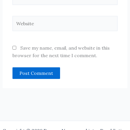
Website
Save my name, email, and website in this
browser for the next time I comment.