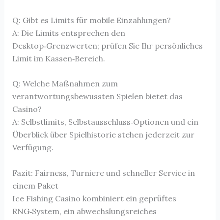
Q: Gibt es Limits für mobile Einzahlungen?
A: Die Limits entsprechen den
Desktop‑Grenzwerten; prüfen Sie Ihr persönliches
Limit im Kassen‑Bereich.
Q: Welche Maßnahmen zum
verantwortungsbewussten Spielen bietet das
Casino?
A: Selbstlimits, Selbstausschluss‑Optionen und ein
Überblick über Spielhistorie stehen jederzeit zur
Verfügung.
Fazit: Fairness, Turniere und schneller Service in
einem Paket
Ice Fishing Casino kombiniert ein geprüftes
RNG‑System, ein abwechslungsreiches