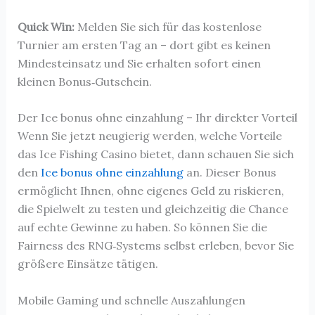
Quick Win:
Melden Sie sich für das kostenlose
Turnier am ersten Tag an – dort gibt es keinen
Mindesteinsatz und Sie erhalten sofort einen
kleinen Bonus‑Gutschein.
Der Ice bonus ohne einzahlung – Ihr direkter Vorteil
Wenn Sie jetzt neugierig werden, welche Vorteile
das Ice Fishing Casino bietet, dann schauen Sie sich
den
Ice bonus ohne einzahlung
an. Dieser Bonus
ermöglicht Ihnen, ohne eigenes Geld zu riskieren,
die Spielwelt zu testen und gleichzeitig die Chance
auf echte Gewinne zu haben. So können Sie die
Fairness des RNG‑Systems selbst erleben, bevor Sie
größere Einsätze tätigen.
Mobile Gaming und schnelle Auszahlungen