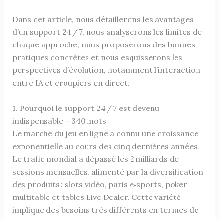
Dans cet article, nous détaillerons les avantages
d’un support 24 / 7, nous analyserons les limites de
chaque approche, nous proposerons des bonnes
pratiques concrètes et nous esquisserons les
perspectives d’évolution, notamment l’interaction
entre IA et croupiers en direct.
1. Pourquoi le support 24 / 7 est devenu
indispensable – 340 mots
Le marché du jeu en ligne a connu une croissance
exponentielle au cours des cinq dernières années.
Le trafic mondial a dépassé les 2 milliards de
sessions mensuelles, alimenté par la diversification
des produits : slots vidéo, paris e‑sports, poker
multitable et tables Live Dealer. Cette variété
implique des besoins très différents en termes de