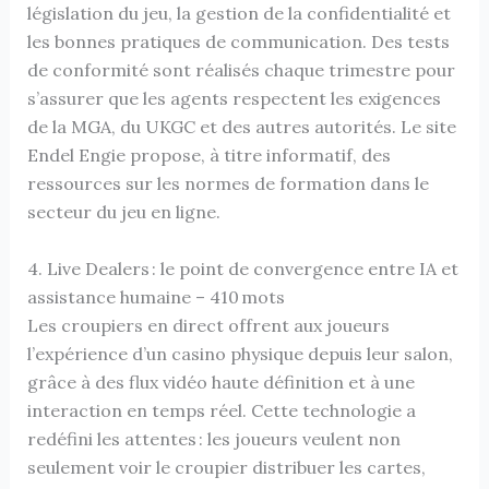
législation du jeu, la gestion de la confidentialité et
les bonnes pratiques de communication. Des tests
de conformité sont réalisés chaque trimestre pour
s’assurer que les agents respectent les exigences
de la MGA, du UKGC et des autres autorités. Le site
Endel Engie propose, à titre informatif, des
ressources sur les normes de formation dans le
secteur du jeu en ligne.
4. Live Dealers : le point de convergence entre IA et
assistance humaine – 410 mots
Les croupiers en direct offrent aux joueurs
l’expérience d’un casino physique depuis leur salon,
grâce à des flux vidéo haute définition et à une
interaction en temps réel. Cette technologie a
redéfini les attentes : les joueurs veulent non
seulement voir le croupier distribuer les cartes,