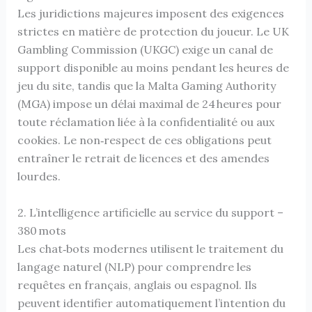
Les juridictions majeures imposent des exigences
strictes en matière de protection du joueur. Le UK
Gambling Commission (UKGC) exige un canal de
support disponible au moins pendant les heures de
jeu du site, tandis que la Malta Gaming Authority
(MGA) impose un délai maximal de 24 heures pour
toute réclamation liée à la confidentialité ou aux
cookies. Le non‑respect de ces obligations peut
entraîner le retrait de licences et des amendes
lourdes.
2. L’intelligence artificielle au service du support –
380 mots
Les chat‑bots modernes utilisent le traitement du
langage naturel (NLP) pour comprendre les
requêtes en français, anglais ou espagnol. Ils
peuvent identifier automatiquement l’intention du