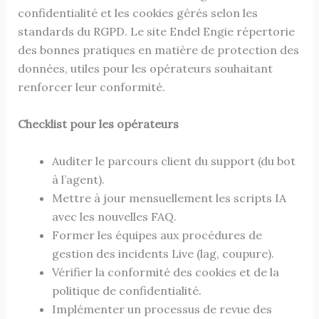
confidentialité et les cookies gérés selon les
standards du RGPD. Le site Endel Engie répertorie
des bonnes pratiques en matière de protection des
données, utiles pour les opérateurs souhaitant
renforcer leur conformité.
Checklist pour les opérateurs
Auditer le parcours client du support (du bot
à l’agent).
Mettre à jour mensuellement les scripts IA
avec les nouvelles FAQ.
Former les équipes aux procédures de
gestion des incidents Live (lag, coupure).
Vérifier la conformité des cookies et de la
politique de confidentialité.
Implémenter un processus de revue des