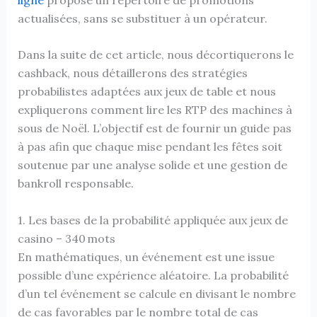
actualisées, sans se substituer à un opérateur.
Dans la suite de cet article, nous décortiquerons le
cashback, nous détaillerons des stratégies
probabilistes adaptées aux jeux de table et nous
expliquerons comment lire les RTP des machines à
sous de Noël. L’objectif est de fournir un guide pas
à pas afin que chaque mise pendant les fêtes soit
soutenue par une analyse solide et une gestion de
bankroll responsable.
1. Les bases de la probabilité appliquée aux jeux de
casino – 340 mots
En mathématiques, un événement est une issue
possible d’une expérience aléatoire. La probabilité
d’un tel événement se calcule en divisant le nombre
de cas favorables par le nombre total de cas