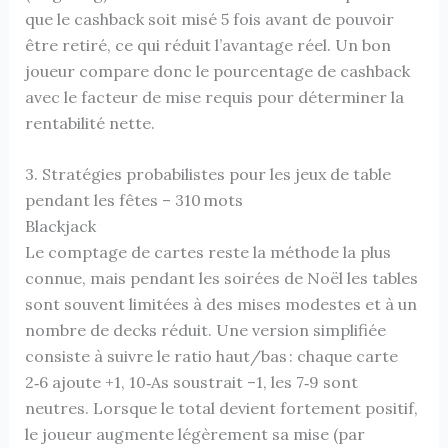
que le cashback soit misé 5 fois avant de pouvoir
être retiré, ce qui réduit l’avantage réel. Un bon
joueur compare donc le pourcentage de cashback
avec le facteur de mise requis pour déterminer la
rentabilité nette.
3. Stratégies probabilistes pour les jeux de table
pendant les fêtes – 310 mots
Blackjack
Le comptage de cartes reste la méthode la plus
connue, mais pendant les soirées de Noël les tables
sont souvent limitées à des mises modestes et à un
nombre de decks réduit. Une version simplifiée
consiste à suivre le ratio haut/bas : chaque carte
2‑6 ajoute +1, 10‑As soustrait –1, les 7‑9 sont
neutres. Lorsque le total devient fortement positif,
le joueur augmente légèrement sa mise (par