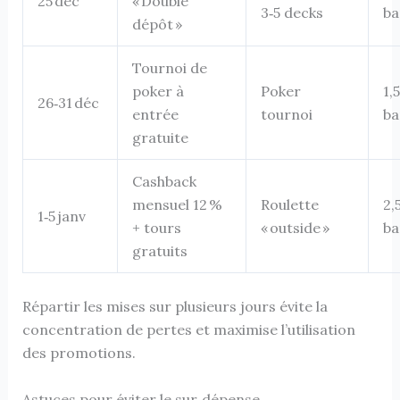
25 déc
« Double
3‑5 decks
ba
dépôt »
Tournoi de
poker à
Poker
1,
26‑31 déc
entrée
tournoi
ba
gratuite
Cashback
mensuel 12 %
Roulette
2,
1‑5 janv
+ tours
« outside »
ba
gratuits
Répartir les mises sur plusieurs jours évite la
concentration de pertes et maximise l’utilisation
des promotions.
Astuces pour éviter le sur‑dépense