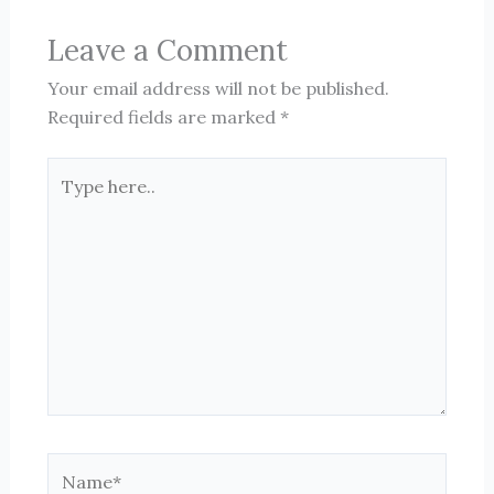
Leave a Comment
Your email address will not be published.
Required fields are marked
*
Type
here..
Name*