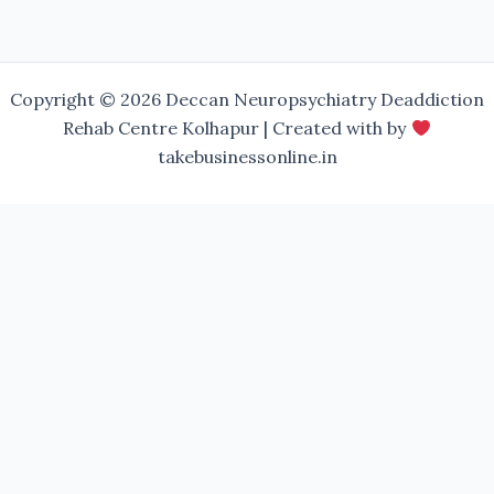
Copyright © 2026 Deccan Neuropsychiatry Deaddiction
Rehab Centre Kolhapur | Created with by
takebusinessonline.in