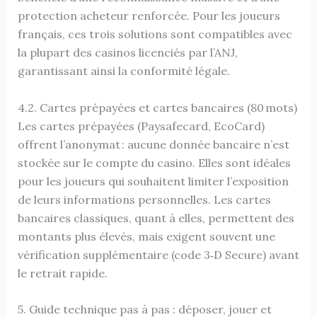
protection acheteur renforcée. Pour les joueurs
français, ces trois solutions sont compatibles avec
la plupart des casinos licenciés par l’ANJ,
garantissant ainsi la conformité légale.
4.2. Cartes prépayées et cartes bancaires (80 mots)
Les cartes prépayées (Paysafecard, EcoCard)
offrent l’anonymat : aucune donnée bancaire n’est
stockée sur le compte du casino. Elles sont idéales
pour les joueurs qui souhaitent limiter l’exposition
de leurs informations personnelles. Les cartes
bancaires classiques, quant à elles, permettent des
montants plus élevés, mais exigent souvent une
vérification supplémentaire (code 3‑D Secure) avant
le retrait rapide.
5. Guide technique pas à pas : déposer, jouer et