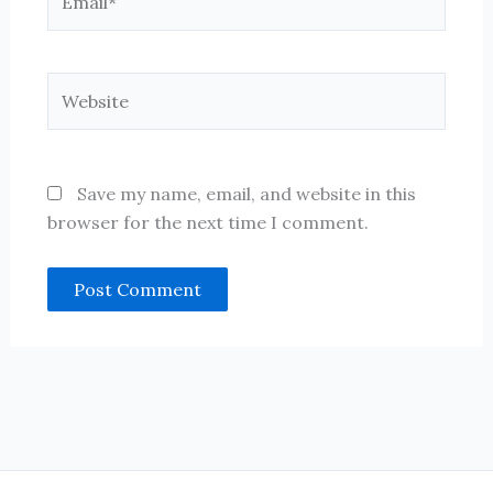
Website
Save my name, email, and website in this
browser for the next time I comment.