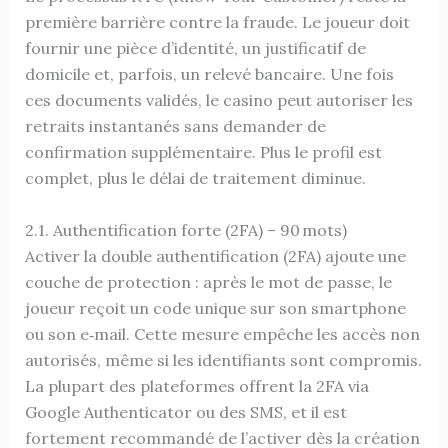
première barrière contre la fraude. Le joueur doit
fournir une pièce d’identité, un justificatif de
domicile et, parfois, un relevé bancaire. Une fois
ces documents validés, le casino peut autoriser les
retraits instantanés sans demander de
confirmation supplémentaire. Plus le profil est
complet, plus le délai de traitement diminue.
2.1. Authentification forte (2FA) – 90 mots)
Activer la double authentification (2FA) ajoute une
couche de protection : après le mot de passe, le
joueur reçoit un code unique sur son smartphone
ou son e‑mail. Cette mesure empêche les accès non
autorisés, même si les identifiants sont compromis.
La plupart des plateformes offrent la 2FA via
Google Authenticator ou des SMS, et il est
fortement recommandé de l’activer dès la création