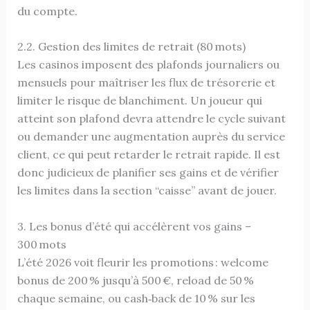
du compte.
2.2. Gestion des limites de retrait (80 mots)
Les casinos imposent des plafonds journaliers ou
mensuels pour maîtriser les flux de trésorerie et
limiter le risque de blanchiment. Un joueur qui
atteint son plafond devra attendre le cycle suivant
ou demander une augmentation auprès du service
client, ce qui peut retarder le retrait rapide. Il est
donc judicieux de planifier ses gains et de vérifier
les limites dans la section “caisse” avant de jouer.
3. Les bonus d’été qui accélèrent vos gains –
300 mots
L’été 2026 voit fleurir les promotions : welcome
bonus de 200 % jusqu’à 500 €, reload de 50 %
chaque semaine, ou cash‑back de 10 % sur les