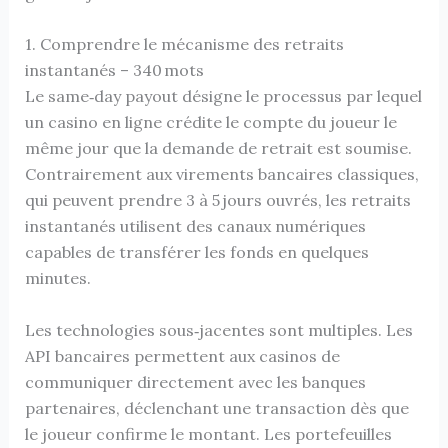
1. Comprendre le mécanisme des retraits
instantanés – 340 mots
Le same‑day payout désigne le processus par lequel
un casino en ligne crédite le compte du joueur le
même jour que la demande de retrait est soumise.
Contrairement aux virements bancaires classiques,
qui peuvent prendre 3 à 5 jours ouvrés, les retraits
instantanés utilisent des canaux numériques
capables de transférer les fonds en quelques
minutes.
Les technologies sous‑jacentes sont multiples. Les
API bancaires permettent aux casinos de
communiquer directement avec les banques
partenaires, déclenchant une transaction dès que
le joueur confirme le montant. Les portefeuilles