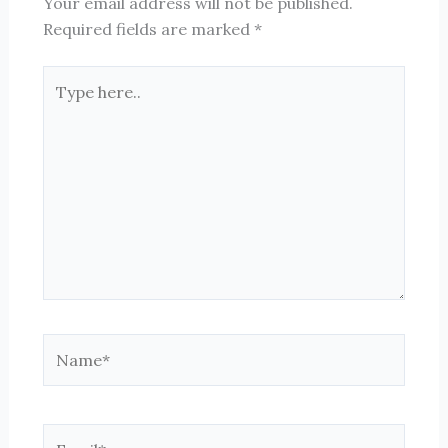
Your email address will not be published.
Required fields are marked
*
Type
here..
Name*
Email*