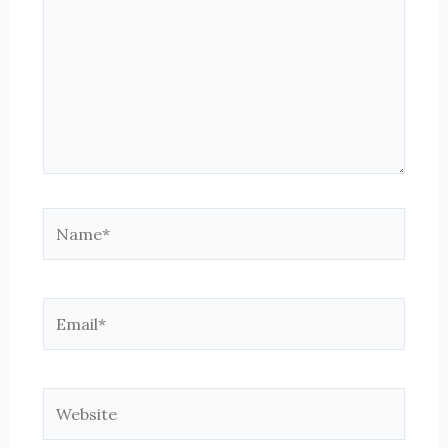
Name*
Email*
Website