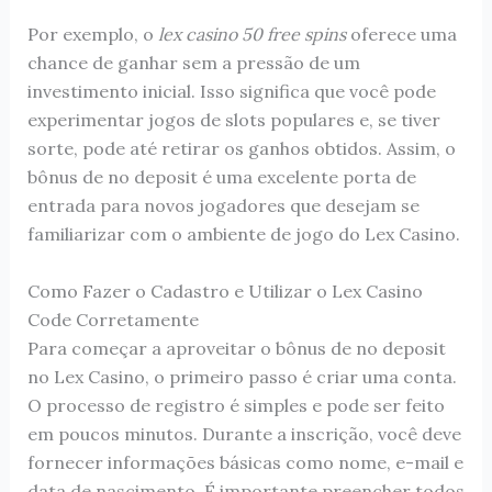
Por exemplo, o
lex casino 50 free spins
oferece uma
chance de ganhar sem a pressão de um
investimento inicial. Isso significa que você pode
experimentar jogos de slots populares e, se tiver
sorte, pode até retirar os ganhos obtidos. Assim, o
bônus de no deposit é uma excelente porta de
entrada para novos jogadores que desejam se
familiarizar com o ambiente de jogo do Lex Casino.
Como Fazer o Cadastro e Utilizar o Lex Casino
Code Corretamente
Para começar a aproveitar o bônus de no deposit
no Lex Casino, o primeiro passo é criar uma conta.
O processo de registro é simples e pode ser feito
em poucos minutos. Durante a inscrição, você deve
fornecer informações básicas como nome, e-mail e
data de nascimento. É importante preencher todos