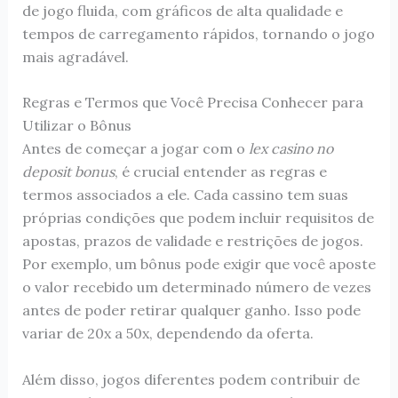
de jogo fluida, com gráficos de alta qualidade e
tempos de carregamento rápidos, tornando o jogo
mais agradável.
Regras e Termos que Você Precisa Conhecer para
Utilizar o Bônus
Antes de começar a jogar com o
lex casino no
deposit bonus
, é crucial entender as regras e
termos associados a ele. Cada cassino tem suas
próprias condições que podem incluir requisitos de
apostas, prazos de validade e restrições de jogos.
Por exemplo, um bônus pode exigir que você aposte
o valor recebido um determinado número de vezes
antes de poder retirar qualquer ganho. Isso pode
variar de 20x a 50x, dependendo da oferta.
Além disso, jogos diferentes podem contribuir de