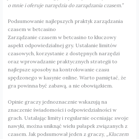
o mnie i oferuje narzędzia do zarządzania czasem.”
Podsumowanie najlepszych praktyk zarządzania
czasem w betcasino
Zarządzanie czasem w betcasino to kluczowy
aspekt odpowiedzialnej gry. Ustalanie limitów
czasowych, korzystanie z dostępnych narzędzi
oraz wprowadzanie praktycznych strategii to
najlepsze sposoby na kontrolowanie czasu
spędzonego w kasynie online. Warto pamiętać, że
gra powinna być zabawą, a nie obowiązkiem.
Opinie graczy jednoznacznie wskazują na
znaczenie świadomości i odpowiedzialności w
grach. Ustalając limity i regularnie oceniając swoje
nawyki, można uniknąć wielu pułapek związanych z
czasem. Jak podsumował jeden z graczy,
„Kluczem