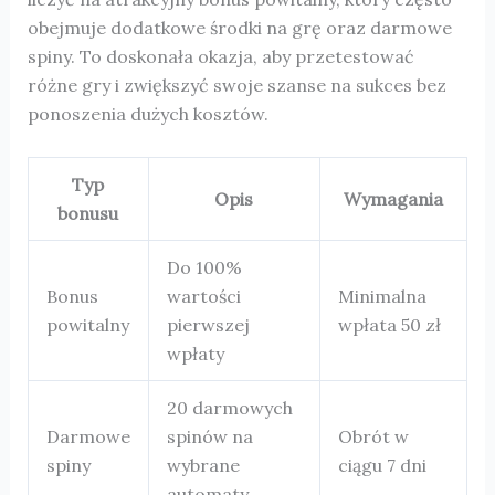
obejmuje dodatkowe środki na grę oraz darmowe
spiny. To doskonała okazja, aby przetestować
różne gry i zwiększyć swoje szanse na sukces bez
ponoszenia dużych kosztów.
Typ
Opis
Wymagania
bonusu
Do 100%
Bonus
wartości
Minimalna
powitalny
pierwszej
wpłata 50 zł
wpłaty
20 darmowych
Darmowe
spinów na
Obrót w
spiny
wybrane
ciągu 7 dni
automaty