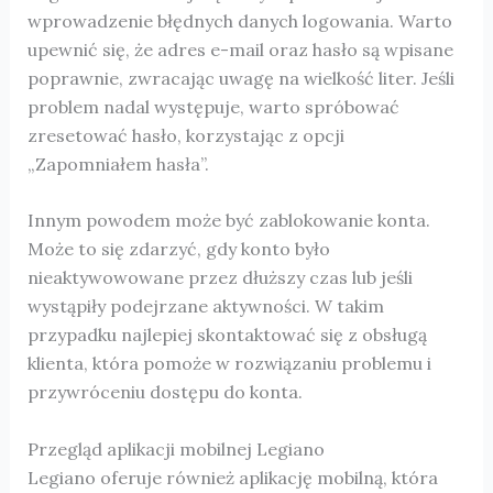
wprowadzenie błędnych danych logowania. Warto
upewnić się, że adres e-mail oraz hasło są wpisane
poprawnie, zwracając uwagę na wielkość liter. Jeśli
problem nadal występuje, warto spróbować
zresetować hasło, korzystając z opcji
„Zapomniałem hasła”.
Innym powodem może być zablokowanie konta.
Może to się zdarzyć, gdy konto było
nieaktywowowane przez dłuższy czas lub jeśli
wystąpiły podejrzane aktywności. W takim
przypadku najlepiej skontaktować się z obsługą
klienta, która pomoże w rozwiązaniu problemu i
przywróceniu dostępu do konta.
Przegląd aplikacji mobilnej Legiano
Legiano oferuje również aplikację mobilną, która