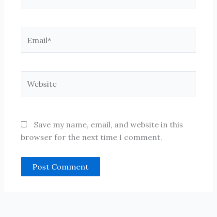
Email*
Website
Save my name, email, and website in this
browser for the next time I comment.