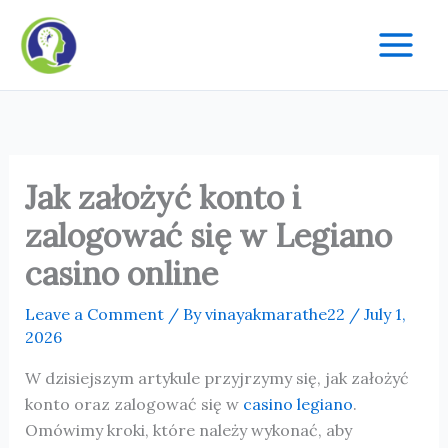
Skip
to
content
Jak założyć konto i
zalogować się w Legiano
casino online
Leave a Comment
/ By
vinayakmarathe22
/
July 1,
2026
W dzisiejszym artykule przyjrzymy się, jak założyć
konto oraz zalogować się w
casino legiano
.
Omówimy kroki, które należy wykonać, aby