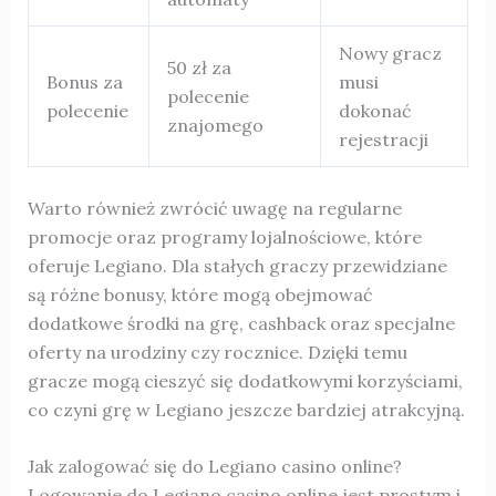
Nowy gracz
50 zł za
Bonus za
musi
polecenie
polecenie
dokonać
znajomego
rejestracji
Warto również zwrócić uwagę na regularne
promocje oraz programy lojalnościowe, które
oferuje Legiano. Dla stałych graczy przewidziane
są różne bonusy, które mogą obejmować
dodatkowe środki na grę, cashback oraz specjalne
oferty na urodziny czy rocznice. Dzięki temu
gracze mogą cieszyć się dodatkowymi korzyściami,
co czyni grę w Legiano jeszcze bardziej atrakcyjną.
Jak zalogować się do Legiano casino online?
Logowanie do Legiano casino online jest prostym i