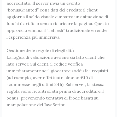
accreditato. Il server invia un evento
“bonusGranted” con i dati del credito; il client
aggiorna il saldo visuale e mostra un’animazione di
fuochi d’artificio senza ricaricare la pagina. Questo
approccio elimina il “refresh” tradizionale e rende
l’esperienza più immersiva.
Gestione delle regole di elegibilità
La logica di validazione avviene sia lato client che
lato server. Sul client, il codice verifica
immediatamente se il giocatore soddisfa i requisiti
(ad esempio, aver effettuato almeno €10 di
scommesse negli ultimi 24 h). Sul server, la stessa
regola viene ricontrollata prima di accreditare il
bonus, prevenendo tentativi di frode basati su
manipolazione del JavaScript.