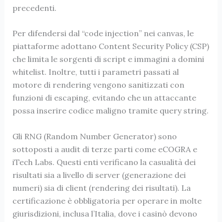
precedenti.
Per difendersi dal “code injection” nei canvas, le
piattaforme adottano Content Security Policy (CSP)
che limita le sorgenti di script e immagini a domini
whitelist. Inoltre, tutti i parametri passati al
motore di rendering vengono sanitizzati con
funzioni di escaping, evitando che un attaccante
possa inserire codice maligno tramite query string.
Gli RNG (Random Number Generator) sono
sottoposti a audit di terze parti come eCOGRA e
iTech Labs. Questi enti verificano la casualità dei
risultati sia a livello di server (generazione dei
numeri) sia di client (rendering dei risultati). La
certificazione è obbligatoria per operare in molte
giurisdizioni, inclusa l’Italia, dove i casinò devono