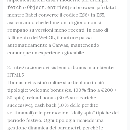
o
) su browser più datati,
fetch
Object.entries
mentre Babel converte il codice ES6+ in ES5,
assicurando che le funzioni di gioco non si
rompano su versioni meno recenti. In caso di
fallimento del WebGL, il motore passa
automaticamente a Canvas, mantenendo
comunque un’esperienza giocabile.
2. Integrazione dei sistemi di bonus in ambiente
HTML5
I bonus nei casinò online si articolano in più
tipologie: welcome bonus (es. 100 % fino a €200 +
50 spin), reload bonus (30 % su ricariche
successive), cash‑back (10 % delle perdite
settimanali) e le promozioni “daily spin” tipiche del
periodo festivo. Ogni tipologia richiede una
gestione dinamica dei parametri, perché le