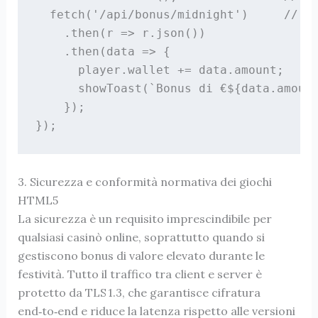
  fetch('/api/bonus/midnight')     // ch
    .then(r => r.json())

    .then(data => {

      player.wallet += data.amount;

      showToast(`Bonus di €${data.amount
    });

3. Sicurezza e conformità normativa dei giochi
HTML5
La sicurezza è un requisito imprescindibile per
qualsiasi casinò online, soprattutto quando si
gestiscono bonus di valore elevato durante le
festività. Tutto il traffico tra client e server è
protetto da TLS 1.3, che garantisce cifratura
end‑to‑end e riduce la latenza rispetto alle versioni