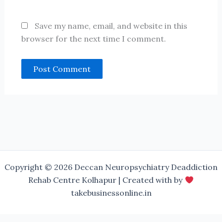
Save my name, email, and website in this
browser for the next time I comment.
Copyright © 2026 Deccan Neuropsychiatry Deaddiction
Rehab Centre Kolhapur | Created with by
takebusinessonline.in