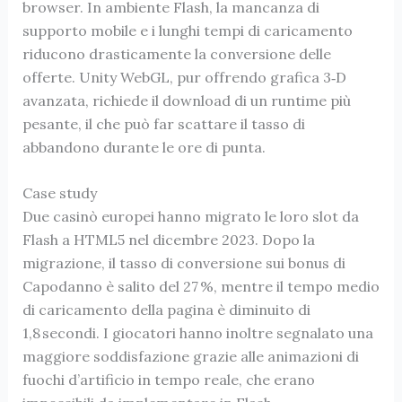
browser. In ambiente Flash, la mancanza di
supporto mobile e i lunghi tempi di caricamento
riducono drasticamente la conversione delle
offerte. Unity WebGL, pur offrendo grafica 3‑D
avanzata, richiede il download di un runtime più
pesante, il che può far scattare il tasso di
abbandono durante le ore di punta.
Case study
Due casinò europei hanno migrato le loro slot da
Flash a HTML5 nel dicembre 2023. Dopo la
migrazione, il tasso di conversione sui bonus di
Capodanno è salito del 27 %, mentre il tempo medio
di caricamento della pagina è diminuito di
1,8 secondi. I giocatori hanno inoltre segnalato una
maggiore soddisfazione grazie alle animazioni di
fuochi d’artificio in tempo reale, che erano