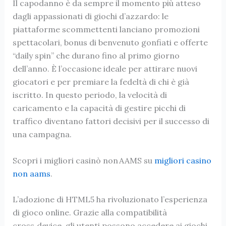
Il capodanno è da sempre il momento più atteso
dagli appassionati di giochi d’azzardo: le
piattaforme scommettenti lanciano promozioni
spettacolari, bonus di benvenuto gonfiati e offerte
“daily spin” che durano fino al primo giorno
dell’anno. È l’occasione ideale per attirare nuovi
giocatori e per premiare la fedeltà di chi è già
iscritto. In questo periodo, la velocità di
caricamento e la capacità di gestire picchi di
traffico diventano fattori decisivi per il successo di
una campagna.
Scopri i migliori casinò non AAMS su
migliori casino
non aams
.
L’adozione di HTML5 ha rivoluzionato l’esperienza
di gioco online. Grazie alla compatibilità
cross‑device, gli utenti possono accedere ai giochi