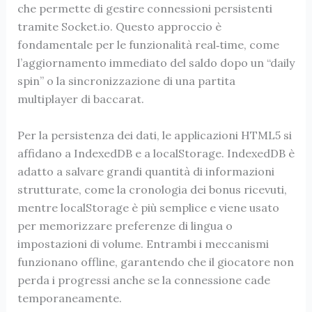
che permette di gestire connessioni persistenti
tramite Socket.io. Questo approccio è
fondamentale per le funzionalità real‑time, come
l’aggiornamento immediato del saldo dopo un “daily
spin” o la sincronizzazione di una partita
multiplayer di baccarat.
Per la persistenza dei dati, le applicazioni HTML5 si
affidano a IndexedDB e a localStorage. IndexedDB è
adatto a salvare grandi quantità di informazioni
strutturate, come la cronologia dei bonus ricevuti,
mentre localStorage è più semplice e viene usato
per memorizzare preferenze di lingua o
impostazioni di volume. Entrambi i meccanismi
funzionano offline, garantendo che il giocatore non
perda i progressi anche se la connessione cade
temporaneamente.