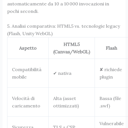
automaticamente da 10 a 10 000 invocazioni in
pochi secondi.
5. Analisi comparativa: HTML5 vs. tecnologie legacy
(Flash, Unity WebGL)
HTML5
Aspetto
Flash
(Canvas/WebGL)
Compatibilità
✘ richiede
✔︎ nativa
mobile
plugin
Velocità di
Alta (asset
Bassa (file
caricamento
ottimizzati)
.swf)
Vulnerabile
Sicurezza
TLS + CSP