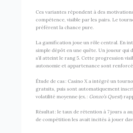
Ces variantes répondent à des motivations 
compétence, visible par les pairs. Le tourno
préfèrent la chance pure.
La gamification joue un rôle central. En 
simple dépôt en une quête. Un joueur qui 
s’il atteint le rang 5. Cette progression v
autonomie et appartenance sont renforcé
Étude de cas : Casino X a intégré un tourn
gratuits, puis sont automatiquement inscrit
volatilité moyenne (ex. :
Gonzo’s Quest
) rap
Résultat : le taux de rétention à 7 jours 
de compétition les avait incités à jouer da