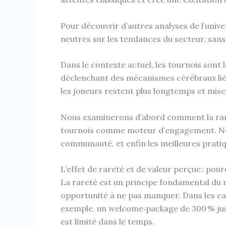
Pour découvrir d’autres analyses de l’unive
neutres sur les tendances du secteur, sa
Dans le contexte actuel, les tournois sont 
déclenchant des mécanismes cérébraux liés
les joueurs restent plus longtemps et misen
Nous examinerons d’abord comment la rareté
tournois comme moteur d’engagement. Nous 
communauté, et enfin les meilleures prat
L’effet de rareté et de valeur perçue : p
La rareté est un principe fondamental du m
opportunité à ne pas manquer. Dans les ca
exemple, un welcome‑package de 300 % jusq
est limité dans le temps.