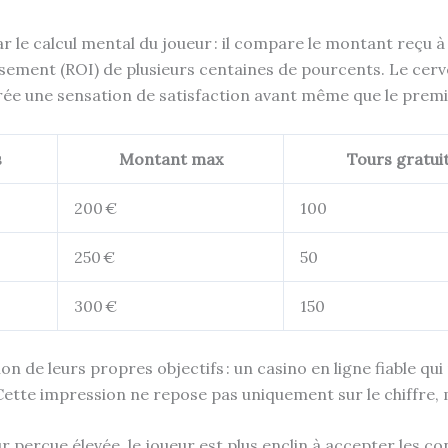
r le calcul mental du joueur : il compare le montant reçu à s
sement (ROI) de plusieurs centaines de pourcents. Le cerve
rée une sensation de satisfaction avant même que le premie
s
Montant max
Tours gratui
200 €
100
250 €
50
300 €
150
on de leurs propres objectifs : un casino en ligne fiable q
ette impression ne repose pas uniquement sur le chiffre, ma
r perçue élevée, le joueur est plus enclin à accepter les c