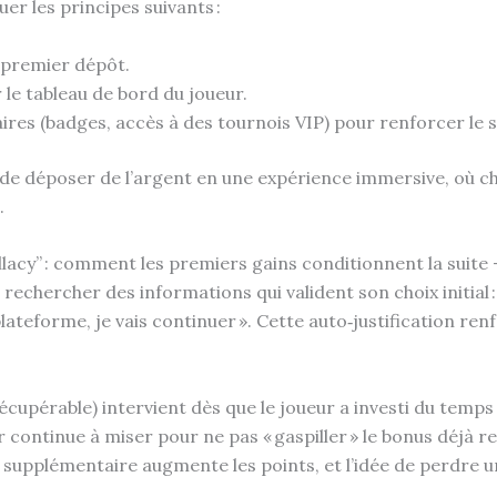
er les principes suivants :
e premier dépôt.
r le tableau de bord du joueur.
res (badges, accès à des tournois VIP) pour renforcer le
de déposer de l’argent en une expérience immersive, où ch
.
allacy” : comment les premiers gains conditionnent la suite
 rechercher des informations qui valident son choix initial 
plateforme, je vais continuer ». Cette auto‑justification re
récupérable) intervient dès que le joueur a investi du temps
 continue à miser pour ne pas « gaspiller » le bonus déjà r
e supplémentaire augmente les points, et l’idée de perdre u