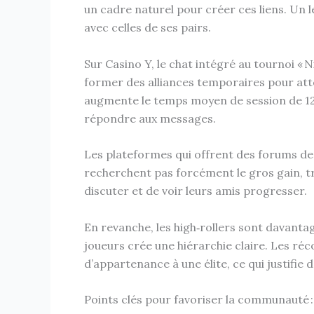
un cadre naturel pour créer ces liens. Un
avec celles de ses pairs.
Sur Casino Y, le chat intégré au tournoi « 
former des alliances temporaires pour atte
augmente le temps moyen de session de 12 
répondre aux messages.
Les plateformes qui offrent des forums de 
recherchent pas forcément le gros gain, t
discuter et de voir leurs amis progresser.
En revanche, les high‑rollers sont davantag
joueurs crée une hiérarchie claire. Les ré
d’appartenance à une élite, ce qui justifie
Points clés pour favoriser la communauté :