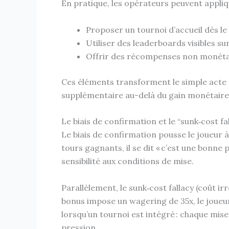
En pratique, les opérateurs peuvent appliqu
Proposer un tournoi d’accueil dès l
Utiliser des leaderboards visibles su
Offrir des récompenses non monétai
Ces éléments transforment le simple acte 
supplémentaire au-delà du gain monétaire
Le biais de confirmation et le “sunk‑cost f
Le biais de confirmation pousse le joueur à
tours gagnants, il se dit « c’est une bonne 
sensibilité aux conditions de mise.
Parallèlement, le sunk‑cost fallacy (coût ir
bonus impose un wagering de 35x, le joueur
lorsqu’un tournoi est intégré : chaque mis
pression.