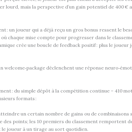
 lourd, mais la perspective d’un gain potentiel de 400 € a
ent : un joueur qui a déjà reçu un gros bonus ressent le beso
e où chaque mise compte pour progresser dans le classem
que crée une boucle de feedback positif : plus le joueur jou
d’un welcome‑package déclenchent une réponse neuro‑émoti
t : du simple dépôt à la compétition continue – 410 mo
usieurs formats :
 atteindre un certain nombre de gains ou de combinaisons spéc
des points; les 10 premiers du classement remportent des
 le joueur à un tirage au sort quotidien.