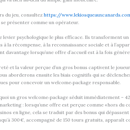
rs du jeu, consultez
https://www.lekiosqueauxcanards.co
ns se présenter comme un opérateur.
le levier psychologique le plus efficace. Ils transforment 
 à la récompense, à la reconnaissance sociale et à l’app
t davantage lorsqu’une offre d’accueil est à la fois génére
 et la valeur perçue d’un gros bonus captivent le joueur, 
aborderons ensuite les biais cognitifs qui se déclenchent
iques pour concevoir un welcome‑package responsable.
ourquoi un gros welcome‑package séduit immédiatement – 4
arketing : lorsqu’une offre est perçue comme « hors du co
sinos en ligne, cela se traduit par des bonus qui dépasse
u’à 300 €, accompagné de 150 tours gratuits, apparaît co