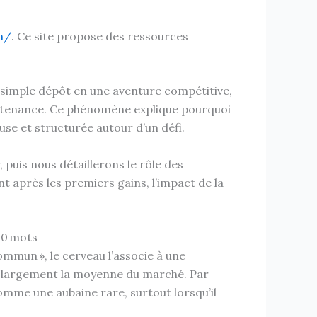
m/
. Ce site propose des ressources
un simple dépôt en une aventure compétitive,
artenance. Ce phénomène explique pourquoi
use et structurée autour d’un défi.
puis nous détaillerons le rôle des
 après les premiers gains, l’impact de la
20 mots
mmun », le cerveau l’associe à une
nt largement la moyenne du marché. Par
mme une aubaine rare, surtout lorsqu’il