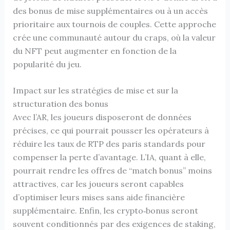
des bonus de mise supplémentaires ou à un accès
prioritaire aux tournois de couples. Cette approche
crée une communauté autour du craps, où la valeur
du NFT peut augmenter en fonction de la
popularité du jeu.
Impact sur les stratégies de mise et sur la
structuration des bonus
Avec l’AR, les joueurs disposeront de données
précises, ce qui pourrait pousser les opérateurs à
réduire les taux de RTP des paris standards pour
compenser la perte d’avantage. L’IA, quant à elle,
pourrait rendre les offres de “match bonus” moins
attractives, car les joueurs seront capables
d’optimiser leurs mises sans aide financière
supplémentaire. Enfin, les crypto‑bonus seront
souvent conditionnés par des exigences de staking,