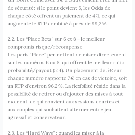
de sécurité : si le point devient 6, les Odds de
chaque côté offrent un paiement de 4 :1, ce qui
augmente le RTP combiné à près de 99,2 %.
2.2. Les “Place Bets” sur 6 et 8 – le meilleur
compromis risque/récompense
Les paris “Place” permettent de miser directement
sur les numéros 6 ou 8, qui offrent le meilleur ratio
probabilité/payout (5 :4). Un placement de 5 € sur
chaque numéro rapporte 7 € en cas de victoire, soit
un RTP d’environ 96,2 %. La flexibilité réside dans la
possibilité de retirer ou d’ajouter des mises à tout
moment, ce qui convient aux sessions courtes et
aux couples qui souhaitent alterner entre jeu
agressif et conservateur.
2.3. Les “Hard Ways” : quand les miser à la