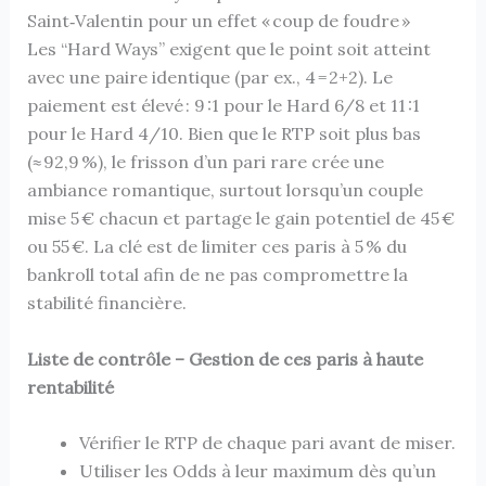
Saint‑Valentin pour un effet « coup de foudre »
Les “Hard Ways” exigent que le point soit atteint
avec une paire identique (par ex., 4 = 2+2). Le
paiement est élevé : 9 :1 pour le Hard 6/8 et 11 :1
pour le Hard 4/10. Bien que le RTP soit plus bas
(≈ 92,9 %), le frisson d’un pari rare crée une
ambiance romantique, surtout lorsqu’un couple
mise 5 € chacun et partage le gain potentiel de 45 €
ou 55 €. La clé est de limiter ces paris à 5 % du
bankroll total afin de ne pas compromettre la
stabilité financière.
Liste de contrôle – Gestion de ces paris à haute
rentabilité
Vérifier le RTP de chaque pari avant de miser.
Utiliser les Odds à leur maximum dès qu’un