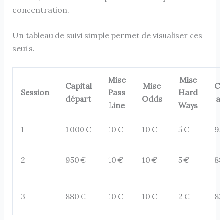
concentration.
Un tableau de suivi simple permet de visualiser ces
seuils.
Mise
Mise
Capital
Mise
C
Session
Pass
Hard
départ
Odds
a
Line
Ways
1
1 000 €
10 €
10 €
5 €
9
2
950 €
10 €
10 €
5 €
8
3
880 €
10 €
10 €
2 €
8