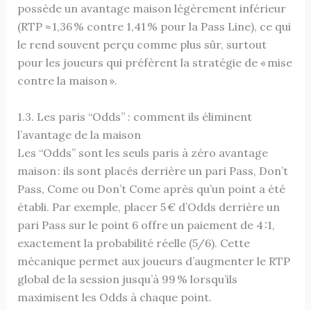
possède un avantage maison légèrement inférieur
(RTP ≈ 1,36 % contre 1,41 % pour la Pass Line), ce qui
le rend souvent perçu comme plus sûr, surtout
pour les joueurs qui préfèrent la stratégie de « mise
contre la maison ».
1.3. Les paris “Odds” : comment ils éliminent
l’avantage de la maison
Les “Odds” sont les seuls paris à zéro avantage
maison : ils sont placés derrière un pari Pass, Don’t
Pass, Come ou Don’t Come après qu’un point a été
établi. Par exemple, placer 5 € d’Odds derrière un
pari Pass sur le point 6 offre un paiement de 4 :1,
exactement la probabilité réelle (5/6). Cette
mécanique permet aux joueurs d’augmenter le RTP
global de la session jusqu’à 99 % lorsqu’ils
maximisent les Odds à chaque point.