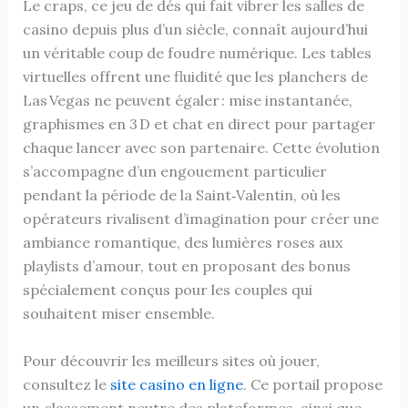
Le craps, ce jeu de dés qui fait vibrer les salles de
casino depuis plus d’un siècle, connaît aujourd’hui
un véritable coup de foudre numérique. Les tables
virtuelles offrent une fluidité que les planchers de
Las Vegas ne peuvent égaler : mise instantanée,
graphismes en 3 D et chat en direct pour partager
chaque lancer avec son partenaire. Cette évolution
s’accompagne d’un engouement particulier
pendant la période de la Saint‑Valentin, où les
opérateurs rivalisent d’imagination pour créer une
ambiance romantique, des lumières roses aux
playlists d’amour, tout en proposant des bonus
spécialement conçus pour les couples qui
souhaitent miser ensemble.
Pour découvrir les meilleurs sites où jouer,
consultez le
site casino en ligne
. Ce portail propose
un classement neutre des plateformes, ainsi que