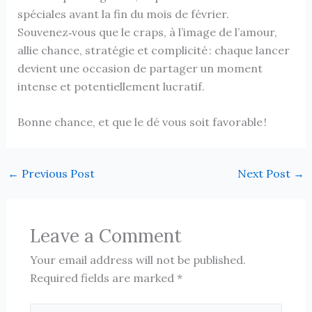
spéciales avant la fin du mois de février.
Souvenez‑vous que le craps, à l’image de l’amour,
allie chance, stratégie et complicité : chaque lancer
devient une occasion de partager un moment
intense et potentiellement lucratif.
Bonne chance, et que le dé vous soit favorable !
←
Previous Post
Next Post
→
Leave a Comment
Your email address will not be published.
Required fields are marked
*