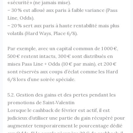
« sécurité » (ne jamais mise).
– 30 % est alloué aux paris à faible variance (Pass
Line, Odds).
– 20 % sert aux paris à haute rentabilité mais plus
volatils (Hard Ways, Place 6/8).
Par exemple, avec un capital commun de 1 000 €,
500 € restent intacts, 300 € sont distribués en
mises Pass Line + Odds (10 € par main), et 200 €
sont réservés aux coups d’éclat comme les Hard
6/8 lors d’une soirée spéciale.
5.2. Gestion des gains et des pertes pendant les
promotions de Saint‑Valentin
Lorsque le cashback de février est actif, il est
judicieux d’utiliser une partie du gain récupéré pour
augmenter temporairement le pourcentage dédié