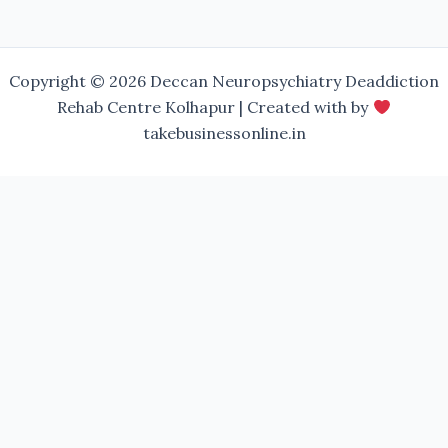
Copyright © 2026 Deccan Neuropsychiatry Deaddiction
Rehab Centre Kolhapur | Created with by
takebusinessonline.in