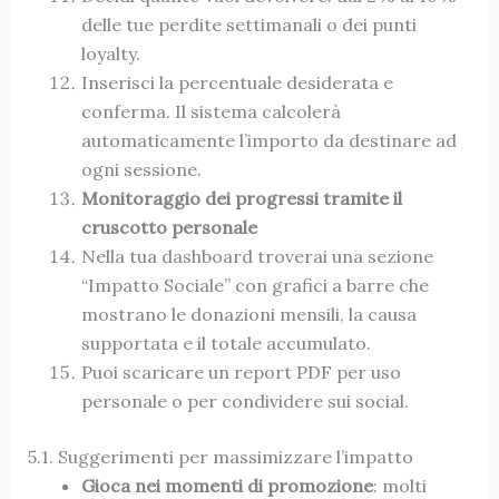
delle tue perdite settimanali o dei punti
loyalty.
Inserisci la percentuale desiderata e
conferma. Il sistema calcolerà
automaticamente l’importo da destinare ad
ogni sessione.
Monitoraggio dei progressi tramite il
cruscotto personale
Nella tua dashboard troverai una sezione
“Impatto Sociale” con grafici a barre che
mostrano le donazioni mensili, la causa
supportata e il totale accumulato.
Puoi scaricare un report PDF per uso
personale o per condividere sui social.
5.1. Suggerimenti per massimizzare l’impatto
Gioca nei momenti di promozione
: molti