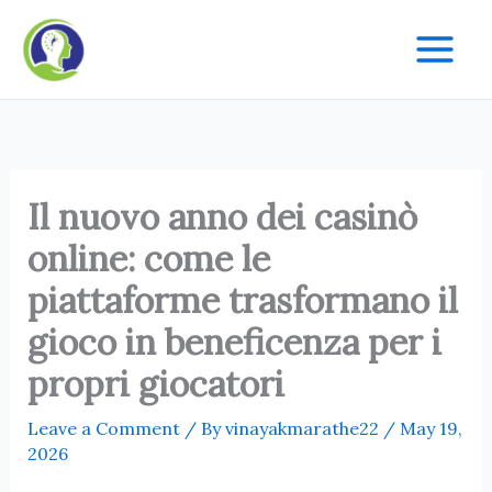
Skip
to
content
Il nuovo anno dei casinò
online: come le
piattaforme trasformano il
gioco in beneficenza per i
propri giocatori
Leave a Comment
/ By
vinayakmarathe22
/
May 19,
2026