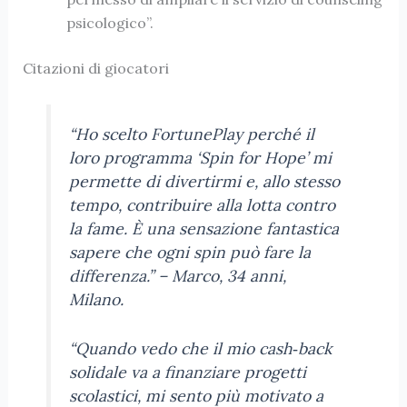
psicologico”.
Citazioni di giocatori
“Ho scelto FortunePlay perché il
loro programma ‘Spin for Hope’ mi
permette di divertirmi e, allo stesso
tempo, contribuire alla lotta contro
la fame. È una sensazione fantastica
sapere che ogni spin può fare la
differenza.” – Marco, 34 anni,
Milano.
“Quando vedo che il mio cash‑back
solidale va a finanziare progetti
scolastici, mi sento più motivato a