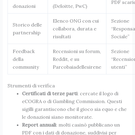
PDF scaric
donazioni
(Deloitte, PwC)
Elenco ONG con cui
Sezione
Storico delle
collabora, durata e
“Responsab
partnership
risultati
Sociale”
Feedback
Recensioni su forum,
Sezione
della
Reddit, e su
“Recensio
community
Parcobaiadellesirene
utenti”
Strumenti di verifica
Certificati di terze parti
: cercate il logo di
eCOGRA o di Gambling Commission. Questi
sigilli garantiscono che il gioco sia equo e che
le donazioni siano monitorate.
Report annuali
: molti casinò pubblicano un
PDF con i dati di donazione, suddivisi per