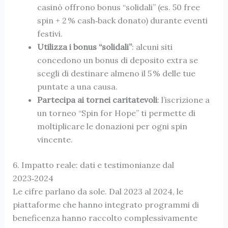
casinò offrono bonus “solidali” (es. 50 free
spin + 2 % cash‑back donato) durante eventi
festivi.
Utilizza i bonus “solidali”
: alcuni siti
concedono un bonus di deposito extra se
scegli di destinare almeno il 5 % delle tue
puntate a una causa.
Partecipa ai tornei caritatevoli
: l’iscrizione a
un torneo “Spin for Hope” ti permette di
moltiplicare le donazioni per ogni spin
vincente.
6. Impatto reale: dati e testimonianze dal
2023‑2024
Le cifre parlano da sole. Dal 2023 al 2024, le
piattaforme che hanno integrato programmi di
beneficenza hanno raccolto complessivamente