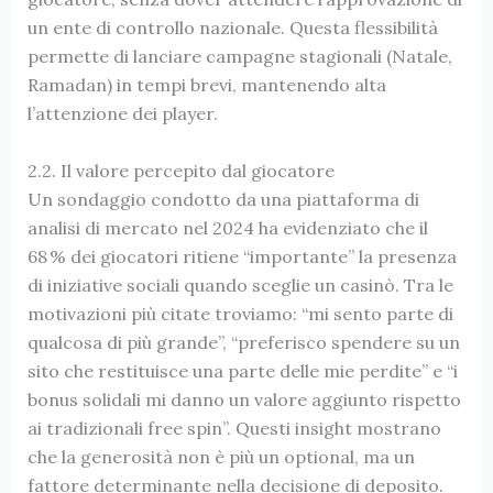
un ente di controllo nazionale. Questa flessibilità
permette di lanciare campagne stagionali (Natale,
Ramadan) in tempi brevi, mantenendo alta
l’attenzione dei player.
2.2. Il valore percepito dal giocatore
Un sondaggio condotto da una piattaforma di
analisi di mercato nel 2024 ha evidenziato che il
68 % dei giocatori ritiene “importante” la presenza
di iniziative sociali quando sceglie un casinò. Tra le
motivazioni più citate troviamo: “mi sento parte di
qualcosa di più grande”, “preferisco spendere su un
sito che restituisce una parte delle mie perdite” e “i
bonus solidali mi danno un valore aggiunto rispetto
ai tradizionali free spin”. Questi insight mostrano
che la generosità non è più un optional, ma un
fattore determinante nella decisione di deposito.