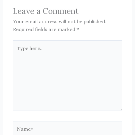
Leave a Comment
Your email address will not be published.
Required fields are marked
*
Type
here..
Name*