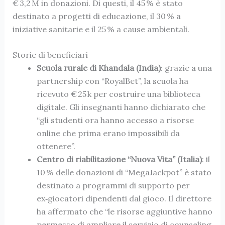
€ 3,2 M in donazioni. Di questi, il 45 % è stato
destinato a progetti di educazione, il 30 % a
iniziative sanitarie e il 25 % a cause ambientali.
Storie di beneficiari
Scuola rurale di Khandala (India)
: grazie a una
partnership con “RoyalBet”, la scuola ha
ricevuto € 25 k per costruire una biblioteca
digitale. Gli insegnanti hanno dichiarato che
“gli studenti ora hanno accesso a risorse
online che prima erano impossibili da
ottenere”.
Centro di riabilitazione “Nuova Vita” (Italia)
: il
10 % delle donazioni di “MegaJackpot” è stato
destinato a programmi di supporto per
ex‑giocatori dipendenti dal gioco. Il direttore
ha affermato che “le risorse aggiuntive hanno
permesso di ampliare il servizio di counseling