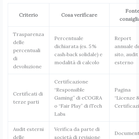
Font
Criterio
Cosa verificare
consigli
Trasparenza
Percentuale
Report
delle
dichiarata (es. 5 %
annuale de
percentuali
cash‑back solidale) e
sito, audit
di
modalità di calcolo
esterno
devoluzione
Certificazione
“Responsible
Pagina
Certificati di
Gaming” di eCOGRA
“Licenze 
terze parti
o “Fair Play” di iTech
Certificaz
Labs
Audit esterni
Verifica da parte di
Document
delle
società di revisione